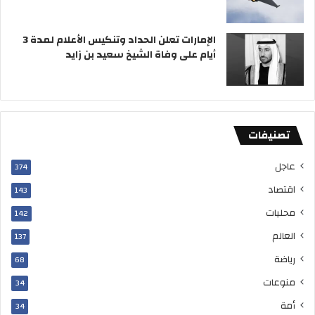
الإمارات تعلن الحداد وتنكيس الأعلام لمدة 3
أيام على وفاة الشيخ سعيد بن زايد
تصنيفات
عاجل
374
اقتصاد
143
محليات
142
العالم
137
رياضة
68
منوعات
34
أمة
34