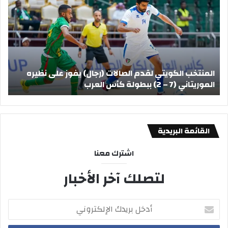
لقدم
قدر
الصالات
تركي
(رجال)
على
يفوز
الم
على
بحل
نظيره
أزم
المنتخب الكويتي لقدم الصالات (رجال) يفوز على نظيره
أ
الموريتاني
الح
الموريتاني (7 – 2) ببطولة كأس العرب
ا
￼
(7
–
2)
ببطولة
كأس
القائمة البريدية
العرب
اشترك معنا
لتصلك آخر الأخبار
أدخل
بريدك
الإلكتروني