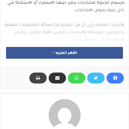
مرسوم الدعوة للانتخابات ليقرر حينها الاستمرار أو الاستقالة في
حال رغبته بخوض الانتخابات.
وأشارت المصادر إلى أن من المرجح ترك مسألة التشريعات المهمة
والقوانين المتعلقة بالانتخابات لمجلس الأمة المقبل، بدلاً من
الاستعجال في إقرارها حالياً.
اظهر المزيد
وشدّدت المصادر على دراسة الخيارات كافة بخصوص المرحلة
المقبلة من مختلف النواحي الدستورية والإجرائية، حيث إن لكل رأي
مزاياه إضافة إلى الملاحظات حوله.
رئيس الوزراء الشيخ أحمد النواف