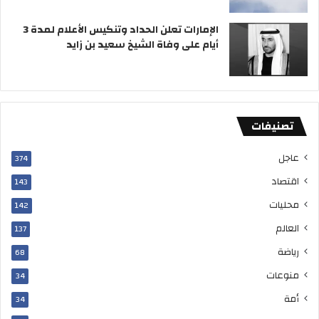
ا
ر
الإمارات تعلن الحداد وتنكيس الأعلام لمدة 3
ا
أيام على وفاة الشيخ سعيد بن زايد
ت
تصنيفات
عاجل
374
اقتصاد
143
محليات
142
العالم
137
رياضة
68
منوعات
34
أمة
34