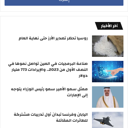
ل
ل
ب
ع
ر
ق
ي
ا
د
آخر الأخبار
ر
ك
ي
ا
روسيا تحظر تصدير الأرز حتى نهاية العام
ف
ل
ي
إ
ا
ل
ل
ك
صناعة البرمجيات في الصين تواصل نموها في
س
ت
النصف الأول من 2023.. والإيرادات 773 مليار
ع
ر
دولار
و
و
د
ن
ممثل سمو الأمير سمو رئيس الوزراء يتوجه
ي
ي
إلى الإمارات
ة
و
ا
ل
اليابان وفرنسا تبدآن أول تدريبات مشتركة
إ
للطائرات المقاتلة
م