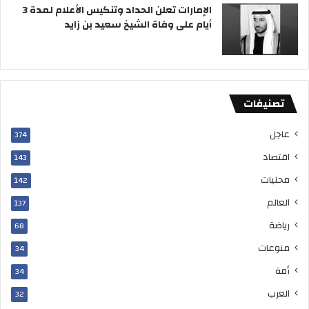
الإمارات تعلن الحداد وتنكيس الأعلام لمدة 3
أيام على وفاة الشيخ سعيد بن زايد
تصنيفات
عاجل
374
اقتصاد
143
محليات
142
العالم
137
رياضة
68
منوعات
34
أمة
34
العرب
32