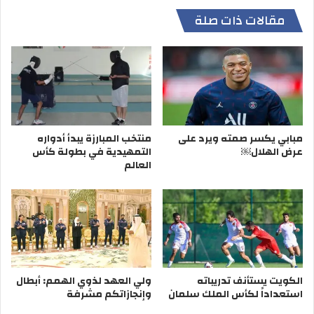
مقالات ذات صلة
مبابي يكسر صمته ويرد على
منتخب المبارزة يبدأ أدواره
عرض الهلال￼
التمهيدية في بطولة كأس
العالم
الكويت يستأنف تدريباته
ولي العهد لذوي الهمم: أبطال
استعداداً لكأس الملك سلمان
وإنجازاتكم مشرفة