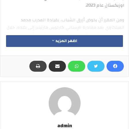
اوزبكستان عام 2023.
ومن المقرر أن يخوض أزرق الشباب، بقيادة المدرب محمد
الفيلكاوي بعد مغادرة الإسباني كارلوس مارتينيز إلى بلاده، خلال
المعسكر، من 3 إلى 4 مباريات تجريبية متدرجة، من أجل الوقوف
اظهر المزيد
على المستوى الفني للاعبين، ووضع تصور نهائي عن القائمة التي
ستشارك في تصفيات البطولة القارية، والتي ستضم 23 لاعباً وفقا
للوائح الاتحاد الآسيوي لكرة القدم.
الاتفاق على المباريات
ويتولى أحد المتعهدين الأجانب الترتيب للاتفاق على المباريات
التي سيخوضها المنتخب في معسكره، بعد الاستقرار بشكل كامل
على مقر إقامة الوفد في أحد الفنادق، إلى جانب ملاعب التدريب،
والملاعب التي ستقام عليها المباريات، وتوفير جميع متطلبات
الفريق هناك، من أجل نجاح المعسكر وتحقيق الأهداف المرجوة
منه.
admin