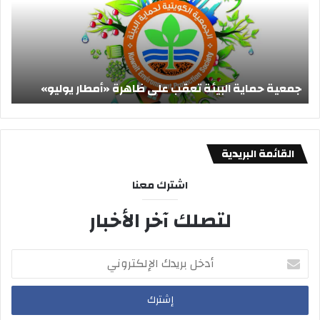
على
إلى
ظاهرة
توخ
«أمطار
الح
يوليو»
بسب
و
موج
جمعية حماية البيئة تعقب على ظاهرة «أمطار يوليو»
ا
الغب
وان
الرؤ
القائمة البريدية
اشترك معنا
لتصلك آخر الأخبار
أدخل
بريدك
الإلكتروني