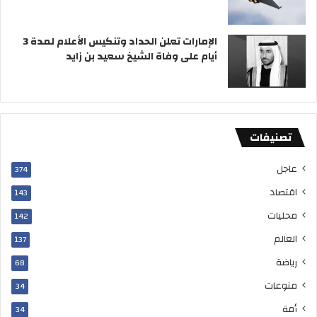
الإمارات تعلن الحداد وتنكيس الأعلام لمدة 3
أيام على وفاة الشيخ سعيد بن زايد
تصنيفات
عاجل
374
اقتصاد
143
محليات
142
العالم
137
رياضة
68
منوعات
34
أمة
34