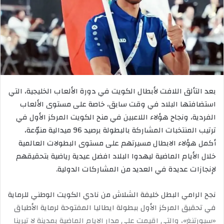
بعد التألق اللافت لأبطال الكويت في دورة الألعاب الخليجية، التي
استضافتها البلاد في وقت سابق، خاصة على مستوى الألعاب
الفردية، ونجاح هؤلاء اللاعبين في منح الكويت المركز الأول في
ترتيب المنتخبات المشاركة بالبطولة برصيد 96 ميدالية منوّعة،
أكمل هؤلاء الابطال مسيرتهم على مستوى البطولات العالمية
خلال الأيام الماضية ليهدوا البلاد افضل عيدية رياضية بتحقيقهم
لإنجازات عديدة في العديد من المشاركات الدولية.
نجح الرامي البطل خليفة الشلاش من نادي الكويت الوطني للرماية
في تحقيق المركز الأول ببطولة ايطاليا المفتوحة لرماية الأطباق
«سبورتنغ»، والتي اقيمت على مدار الايام الماضية بمدينة لا تيرينا