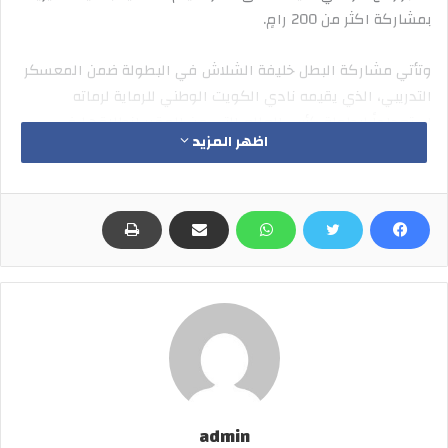
بمشاركة اكثر من 200 رامٍ.
وتأتي مشاركة البطل خليفة الشلاش في البطولة ضمن المعسكر
التدريبي، الذي يقيمه نادي الكويت الوطني للرماية لرماته
استعداداً لبطولة كأس العالم التي من المقرر انطلاقها في
اظهر المزيد
ايطاليا خلال الأيام المقبلة.
من جانبه، عبّر الشلاش عن فخره بالنتائج التي حققها خلال
البطولة، متمنياً ان يواصل تقديم هذه المستويات خلال بطولة
العالم المقبلة.
واوضح الشلاش ان البطولة جاءت فرصة مهمة ضمن
الاستعدادات، التي يخوضها رماة نادي الكويت الوطني للرماية
للمشاركة بالبطولة العالمية، التي تشهد مشاركة الرماة الأعلى
تصنيفاً في اللعبة.
نجح البطل الكويتي في لعبة الكراتيه «كوميتيه» عبدالله شعبان
admin