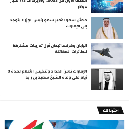
النصف الأول من 2023.. والإيرادات 773 مليار
دولار
ممثل سمو الأمير سمو رئيس الوزراء يتوجه
إلى الإمارات
اليابان وفرنسا تبدآن أول تدريبات مشتركة
للطائرات المقاتلة
الإمارات تعلن الحداد وتنكيس الأعلام لمدة 3
أيام على وفاة الشيخ سعيد بن زايد
اخترنا لك
«التجارة»
إيرا
تحظر
تحم