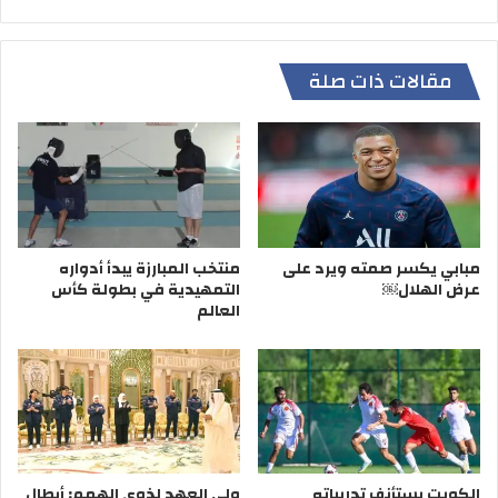
برونزيتين.
مقالات ذات صلة
ابطال الكويت
مبابي يكسر صمته ويرد على
منتخب المبارزة يبدأ أدواره
عرض الهلال￼
التمهيدية في بطولة كأس
العالم
الكويت يستأنف تدريباته
ولي العهد لذوي الهمم: أبطال