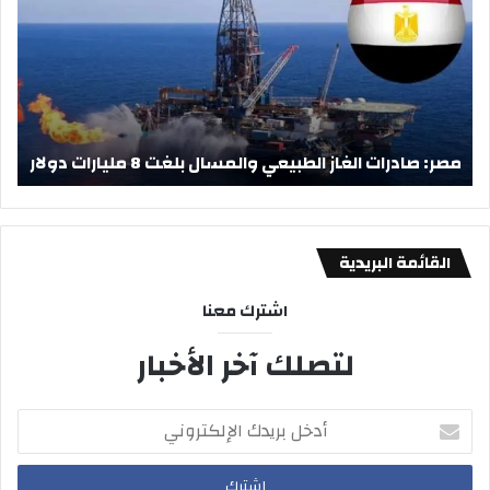
الغاز
البل
الطبيعي
في
والمسال
يوم
بلغت
انتخ
8
«أم
مليارات
دولار
مست
مصر: صادرات الغاز الطبيعي والمسال بلغت 8 مليارات دولار
م
ودر
الحر
حول
معد
الط
القائمة البريدية
اشترك معنا
لتصلك آخر الأخبار
أدخل
بريدك
الإلكتروني