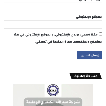
وكانت الطفلة تقوم بمهمة جامعة الكرات، قبل أن ينمو ولعها
باللعبة وتبدأ في سن التاسعة في صقل موهبتها ضمن نادي
التنس بحمام سوسة (وسط)، ثم شقت طريقها بثبات بعد بلوغها
الموقع الإلكتروني
13 عاما، حيث كان أفضل إنجازاتها في دورة “رولان غاروس”
الفرنسية للشابات في 2011، ولم تكن قد تخطت 16 عاما آنذاك.
احفظ اسمي، بريدي الإلكتروني، والموقع الإلكتروني في هذا
وفي 2012 خاضت النجمة أولى البطولات في مسيرتها الاحترافية،
المتصفح لاستخدامها المرة المقبلة في تعليقي.
من خلال المشاركة في دورة قطر المفتوحة.
وفي 2017 دخلت أنس جابر قائمة أفضل 100 لاعبة تنس محترفة
في العالم، لكنها حققت صعودا صاروخيا في التصنيف الدولي
لتصبح في يونيو من العام الجاري ثاني أفضل لاعبة في العالم.
مساحة إعلانية
لاعبة التنس التونسية أنس جابر