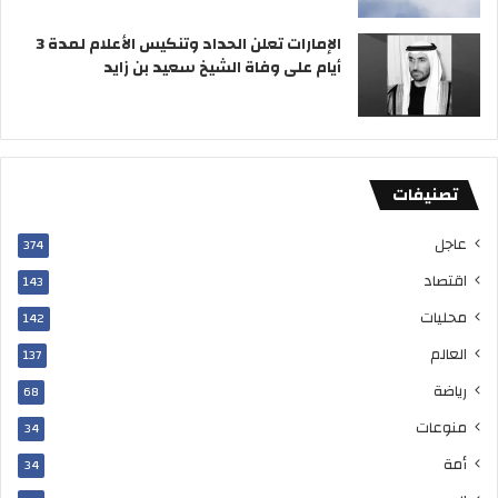
الإمارات تعلن الحداد وتنكيس الأعلام لمدة 3
أيام على وفاة الشيخ سعيد بن زايد
تصنيفات
عاجل
374
اقتصاد
143
محليات
142
العالم
137
رياضة
68
منوعات
34
أمة
34