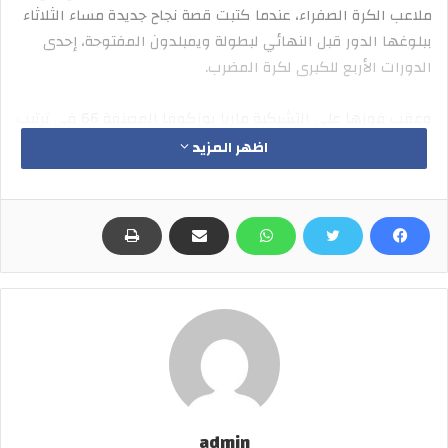
ملاعب الكرة الصفراء، عندما كتبت قصة نجاح جديدة مساء الثلاثاء
ببلوغها الدور قبل النهائي لبطولة ويمبلدون المفتوحة، إحدى
الدورات الأربع للكبرى لكرة المضرب.
وعقب فوزها على التشيكية ماريا بوزكوفا المصنفة 66 في ترتيب
رابطة لاعبات التنس المحترفات، باتت “وزيرة السعادة” مثلما
اظهر المزيد
تلقب في تونس، أول لاعبة عربية تبلغ نصف نهائي إحدى بطولات
الـ”غراند سلام”، وثاني لاعبة إفريقية تحقق الإنجاز ذاته بعد
الجنوب إفريقية أماندا كوتزر في نسخة ويمبلدون عام 1997، كما
واصلت سلسلة انتصاراتها المتتالية على الملاعب العشبية لتبلغ
الانتصار العاشر تواليا في العام الجاري.
وكسبت جابر المباراة بعد أن كانت متأخرة بمجموعة لصفر أمام
بوزكوفا (6-3)، لكنها عادت في المجموعتين الثانية والثالثة بقوة
(6-1) و(6-1) لتحسم المباراة بمجموعتين لواحدة.
المواجهة التاريخية
admin