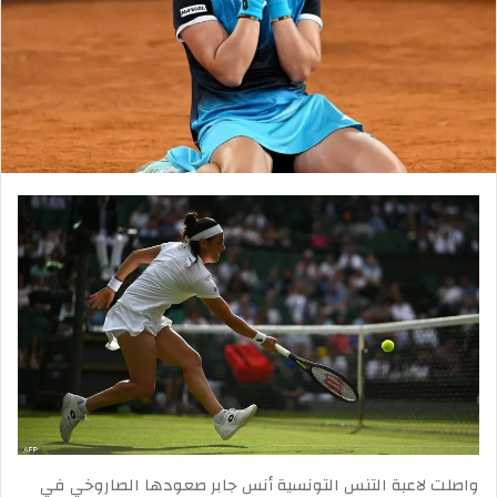
واصلت لاعبة التنس التونسية أنس جابر صعودها الصاروخي في