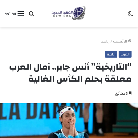
الوضع
بحث
القائمة
المظلم
عن
الرئيسية
/
رياضة
العرب
رياضة
“التاريخية” أنس جابر.. آمال العرب
معلقة بحلم الكأس الغالية
3 دقائق