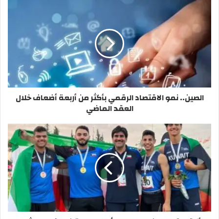
يشهد تغييراً، إذ سيقام من أربعة أقسام على أن يتأهل الأول
والثاني إلى الدوري الممتاز.
وتابع: «كما لن تشهد بطولتا كأس سمو الأمير وولي العهد
تغييرات تذكر إذ ستقامان بنظام خروج المغلوب من مباراة واحدة،
وسيأتي بطل كل بطولة على رأس إحدى المجموعتين، فيما يأتي
بطول الدوري على رأس المجموعة الأخرى في كل من البطولتين
كما ستقام بطولة السوبر بنفس النظام من مباراة واحدة.
الصين.. نمو الاقتصاد الرقمي بأكثر من أربعة أضعاف خلال
العقد الماضي
وبشأن مسابقات الموسم الرياضي 2023-2024، أكد أن بطولة
الدوري الممتاز ستشهد الارتقاء بعدد المباريات ليصل إلى 130
مباراة في الموسم، مضيفاً أن كأس الأمير ستقام بنظام خروج
المغلوب أيضاً فيما تقام بطولة كأس ولي العهد بنظامي الدوري
والكأس، إذ يتم تقسيم الفرق المتنافسة إلى 3 مجموعات وفقاً
لترتيبهم في بطولة الدوري الممتاز والأولى ثم يتأهل أول كل
مجموعة وأفضل ثاني إلى الدور نصف النهائي الذي سيقام بنظام
خروج المغلوب من مباراة واحدة.