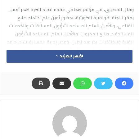
وقال المطيري، في مؤتمر صحافي عقده اتحاد الكرة ظهر أمس،
بمقر اللجنة الأولمبية الكويتية، بحضور أمين عام الاتحاد صلاح
القناعي، والأمين العام المساعد لشؤون المسابقات والخدمات
المساندة د. صالح المجروب، والأمين العام المساعد للشؤون
الفنية والمنتخبات بدر عبدالجليل، ومدير إدارة المسابقات د. حامد
الشيباني، إن منافسات بطولة كأس سمو ولي العهد ستنطلق
اظهر المزيد
يوم 18 أكتوبر المقبل، فيما تنطلق بطولة كأس سمو الأمير يوم
23 يناير المقبل.
وكشف أن كأس السوبر ستقام يوم 6 نوفمبر المقبل، وتجمع بين
بطل الدوري الممتاز للموسم الماضي (الكويت)، وبطل كأس سمو
الأمير (كاظمة).
وأشار إلى أن اتحاد الكرة وضع مكافآت مالية لأصحاب المراكز
الثلاثة الأولى للدوري الممتاز قدرها 100 ألف دينار و60 ألفاً و40
ألفاً على التوالي، إلى جانب صرف مكافآت تحفيزية للمتأهلين
لملحق الدوري من المركز الأول حتى السادس وهي 10 آلاف دينار