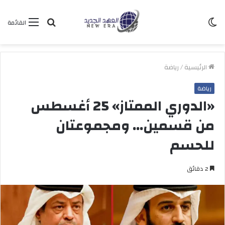
الوضع
بحث
القائمة
المظلم
عن
الرئيسية
/
رياضة
رياضة
«الدوري الممتاز» 25 أغسطس
من قسمين… ومجموعتان
للحسم
2 دقائق