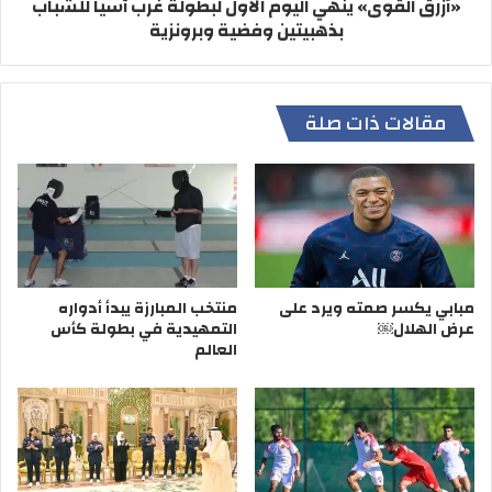
«أزرق القوى» ينهي اليوم الأول لبطولة غرب آسيا للشباب
بذهبيتين وفضية وبرونزية
مقالات ذات صلة
مبابي يكسر صمته ويرد على
منتخب المبارزة يبدأ أدواره
عرض الهلال￼
التمهيدية في بطولة كأس
العالم
ولفت إلى أن كأس السوبر للموسم ذاته ستقام بمشاركة 4 فرق
هم أبطال الدوري الممتاز والأولى وكأسا الأمير وولي العهد.