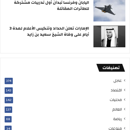
اليابان وفرنسا تبدآن أول تدريبات مشتركة
للطائرات المقاتلة
الإمارات تعلن الحداد وتنكيس الأعلام لمدة 3
أيام على وفاة الشيخ سعيد بن زايد
تصنيفات
عاجل
374
اقتصاد
143
محليات
142
العالم
137
رياضة
68
منوعات
34