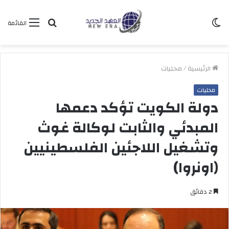
الوضع
بحث
القائمة
المظلم
عن
الرئيسية
/
محليات
محليات
دولة الكويت تؤكد دعمها
المبدئي والثابت لوكالة غوث
وتشغيل اللاجئين الفلسطينيين
(اونروا)
2 دقائق