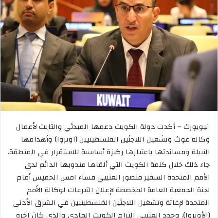
نيويورك – أكدت دولة الكويت دعمها المبدئي والثابت لأعمال
وكالة غوث وتشغيل اللاجئين الفلسطينيين (اونروا) وأهدافها
النبيلة ومساندتها باعتبارها ركيزة أساسية للاستقرار في المنطقة.
جاء ذلك خلال كلمة الكويت التي ألقاها مندوبها الدائم لدى
الأمم المتحدة السفير منصور العتيبي مساء امس الخميس أمام
لجنة الجمعية العامة المخصصة لإعلان التبرعات لوكالة الأمم
المتحدة لإغاثة وتشغيل اللاجئين الفلسطينيين في الشرق الأدنى
(الأونروا). وجدد العتيبي التزام الكويت المادي والذي كان اخره