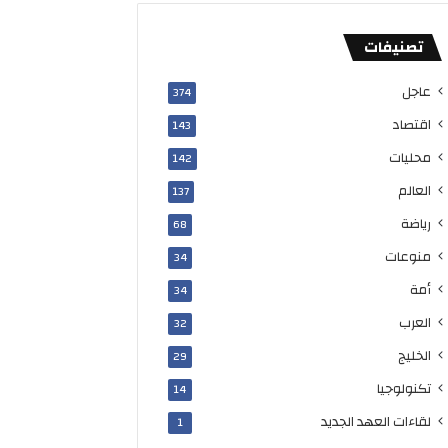
تصنيفات
عاجل
374
اقتصاد
143
محليات
142
العالم
137
رياضة
68
منوعات
34
أمة
34
العرب
32
الخليج
29
تكنولوجيا
14
لقاءات العهد الجديد
1