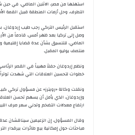
استهلها من مصر، الاثنين الماضي، في حين
التطرف، وحل أزمات المنطقة قبيل القمة الأم
استقبل الرئيس التركي رجب طيب إردوغان، ب
وصل إلى تركيا بعد ظهر أمس، قادماً من الأرد
الماضي، للتنسيق بشأن عدة قضايا إقليمية ود
منتصف يوليو المقبل.
ونظم إردوغان حفلاً مهيباً في القصر الرئاسي
خطوات لتحسين العلاقات التي شهدت توتراً
ونقلت وكالة «رويترز» عن مسؤول تركي كبير أب
وإردوغان، الذي يأمل أن يسهم تحسن العلاق
ارتفاع معدلات التضخم وتدني سعر صرف الليرة 
وقال المسؤول، إن الزعيمين سيناقشان عدة م
مباحثات حول إمكانية بيع طائرات بيرقدار التر