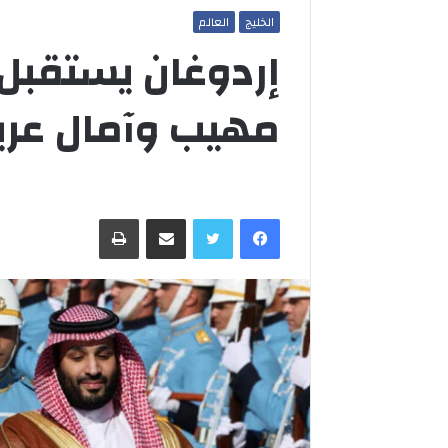
الخليج
العالم
إردوغان يستقبل
مهيب وآمال عر
فيسبوك
تويتر
مشاركة عبر البريد
طباعة