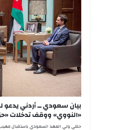
بعد
لوغانسك..
عين
روسيا
على
3
مدن
في
بعد لوغانس
دونيتسك
3 مدن في دونيتسك
بيان سعودي ــ أردني يدعو ل
«النووي» ووقف تدخلات «حز
حظي ولي العهد السعودي باستقبال مهيب في 