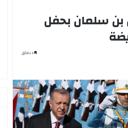
 بن سلمان بحفل
يضة
3 دقائق