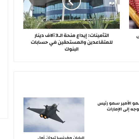
ى
التأمينات: إيداع منحة الـ3 آلاف دينار
للمتقاعدين والمستحقين في حسابات
البنوك
و الأمير سمو رئيس
توجه إلى الإمارات
اليابان وفرنسا تبدآن أول