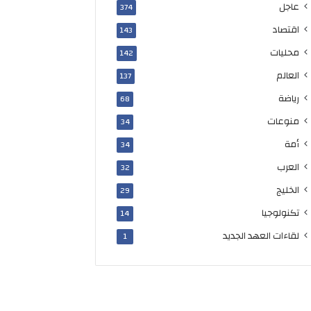
عاجل
374
اقتصاد
143
محليات
142
العالم
137
رياضة
68
منوعات
34
أمة
34
العرب
32
الخليج
29
تكنولوجيا
14
لقاءات العهد الجديد
1