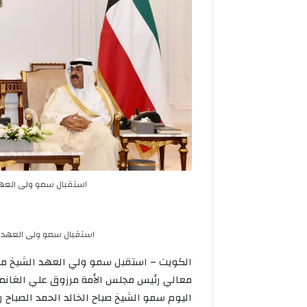
آبل
الإمارات
تنضم
تعلن
لزميلاتها
الحداد
في
وتنكيس
قطاع
الأعلام
التكنولوجيا
لمدة
بخفض
3
آبل تنضم لزميلاتها في قطاع
الإمارات تع
عمليات
أيام
التكنولوجيا بخفض عمليات
التوظيف
على
استقبال سمو ولى العه
التوظيف
الشيخ سعيد 
وفاة
الشيخ
سعيد
بن
استقبال سمو ولى العهد حف
زايد
الكويت – استقبل سمو ولي العهد الشيخ مشعل
معالي رئيس مجلس الأمة مرزوق علي الغانم.
اليوم سمو الشيخ صباح الخالد الحمد الصباح