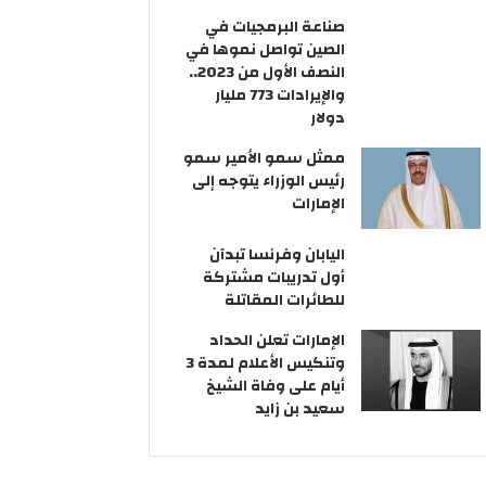
صناعة البرمجيات في
الصين تواصل نموها في
النصف الأول من 2023..
والإيرادات 773 مليار
دولار
ممثل سمو الأمير سمو
رئيس الوزراء يتوجه إلى
الإمارات
اليابان وفرنسا تبدآن
أول تدريبات مشتركة
للطائرات المقاتلة
الإمارات تعلن الحداد
وتنكيس الأعلام لمدة 3
أيام على وفاة الشيخ
سعيد بن زايد