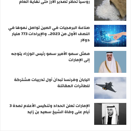
روسيا تحظر تصدير الأرز حتى نهاية العام
ل
خ
ل
ا
د
إ
ت
ا
ل
خ
م
ك
صناعة البرمجيات في الصين تواصل نموها في
ص
ا
ت
النصف الأول من 2023.. والإيرادات 773 مليار
ن
ل
ر
دولار
ا
أ
و
…
س
ن
ممثل سمو الأمير سمو رئيس الوزراء يتوجه
ت
ل
ي
إلى الإمارات
ج
ح
ا
ة
ه
ا
ل
ل
اليابان وفرنسا تبدآن أول تدريبات مشتركة
و
ن
للطائرات المقاتلة
ه
و
ا
و
ي
الإمارات تعلن الحداد وتنكيس الأعلام لمدة 3
ة
أيام على وفاة الشيخ سعيد بن زايد
ه
و
ا