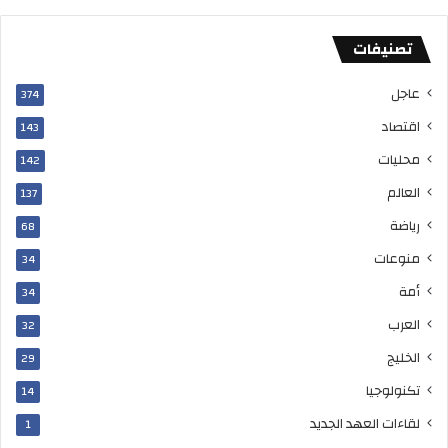
ل
ت
تصنيفات
خ
ل
عاجل
ص
374
م
اقتصاد
143
ن
ه
محليات
142
ا
العالم
137
ن
ه
رياضة
68
ا
منوعات
34
ئ
ي
أمة
34
ا
العرب
32
الخليج
29
تكنولوجيا
14
لقاءات العهد الجديد
1