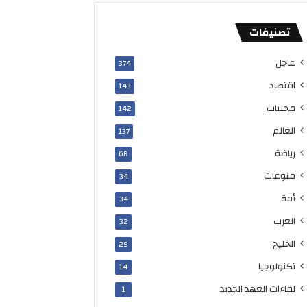
تصنيفات
عاجل
374
اقتصاد
143
محليات
142
العالم
137
رياضة
68
منوعات
34
أمة
34
العرب
32
الخليج
29
تكنولوجيا
14
لقاءات العهد الجديد
1