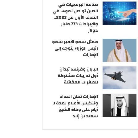
ر
ق
ة
صناعة البرمجيات في
و
ا
ا
الصين تواصل نموها في
ن
ل
ل
النصف الأول من 2023..
ي
ا
إ
والإيرادات 773 مليار
ط
ع
دولار
ل
ل
ممثل سمو الأمير سمو
ا
ا
رئيس الوزراء يتوجه إلى
ع
م
الإمارات
ع
ي
ل
ة
ى
ا
اليابان وفرنسا تبدآن
ا
ل
أول تدريبات مشتركة
ل
ع
للطائرات المقاتلة
م
ر
ع
ب
الإمارات تعلن الحداد
ل
ي
وتنكيس الأعلام لمدة 3
و
ة
أيام على وفاة الشيخ
م
سعيد بن زايد
ا
ت