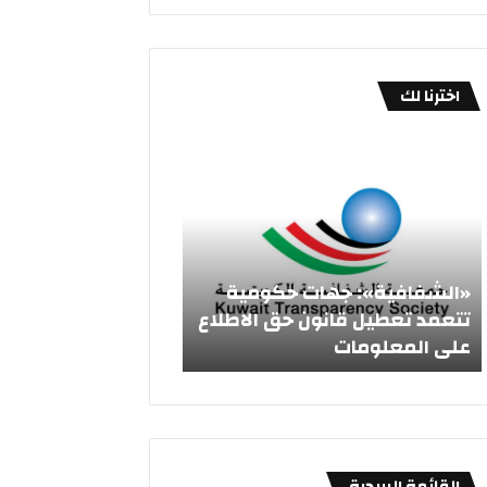
اخترنا لك
«
ا
ا
ل
ل
ح
ش
و
ف
ط
ا
ي
ف
:
«الشفافية»: جهات حكومية
الحوطي: حريصون عل
ي
ح
تتعمد تعطيل قانون حق الاطلاع
محاور الاستراتيجية ا
ة
ر
على المعلومات
العربية
»
ي
:
ص
ج
و
ه
ن
ا
ع
ت
ل
القائمة البريدية
ح
ى