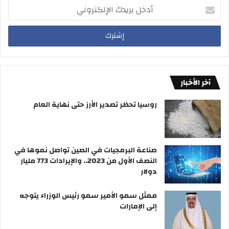
د
ي
أ
0
ا
د
.
ل
خ
3
ق
ل
0
ر
ب
6
و
ر
د
د
ي
ي
ح
د
آخر الأخبار
ن
ا
ك
ا
ل
ا
روسيا تحظر تصدير الأرز حتى نهاية العام
ر
ة
ل
ط
إ
و
ل
ا
ك
صناعة البرمجيات في الصين تواصل نموها في
ر
ت
النصف الأول من 2023.. والإيرادات 773 مليار
ئ
ر
دولار
ع
و
ا
ن
ممثل سمو الأمير سمو رئيس الوزراء يتوجه
ل
ي
إلى الإمارات
م
ي
ة