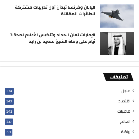
«
اليابان وفرنسا تبدآن أول تدريبات مشتركة
د
للطائرات المقاتلة
ع
و
ة
الإمارات تعلن الحداد وتنكيس الأعلام لمدة 3
»
أيام على وفاة الشيخ سعيد بن زايد
ل
ا
ت
خ
ا
تصنيفات
ذ
إ
عاجل
ج
374
ر
اقتصاد
143
ا
ء
محليات
142
ا
العالم
137
ت
ل
رياضة
68
و