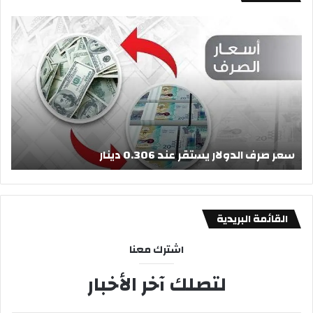
س
ا
ع
ل
ر
ب
ص
ي
ر
ت
ف
ا
ا
ل
ل
أ
ا
د
ب
سعر صرف الدولار يستقر عند 0.306 دينار
«
و
ي
ل
ض
ا
:
ر
إ
ي
ع
القائمة البريدية
س
ل
ت
ا
اشترك معنا
ق
ن
ر
ج
لتصلك آخر الأخبار
ع
د
ن
ر