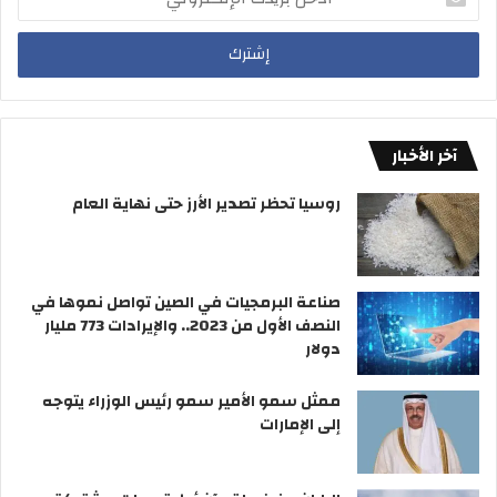
ي
ا
د
س
ل
خ
ت
ش
ل
ق
ي
ب
ر
ط
ر
أ
ا
ي
م
ن
د
آخر الأخبار
ا
2
ك
م
”
ا
روسيا تحظر تصدير الأرز حتى نهاية العام
ا
ل
ل
إ
د
ل
ي
ك
صناعة البرمجيات في الصين تواصل نموها في
ن
ت
النصف الأول من 2023.. والإيرادات 773 مليار
ا
ر
دولار
ر
و
ع
ن
ممثل سمو الأمير سمو رئيس الوزراء يتوجه
ن
ي
إلى الإمارات
د
0
.
3