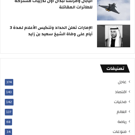
اليابان وفرنسا تبدآن أول تدريبات مشتركة
0
للطائرات المقاتلة
7
الإمارات تعلن الحداد وتنكيس الأعلام لمدة 3
أيام على وفاة الشيخ سعيد بن زايد
تصنيفات
عاجل
374
اقتصاد
143
محليات
142
العالم
137
رياضة
68
منوعات
34