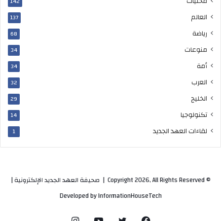
محليات
142
العالم
137
رياضة
68
منوعات
34
أمة
34
العرب
32
الخليج
29
تكنولوجيا
14
لقاءات العهد الجديد
1
© Copyright 2026, All Rights Reserved |
صحيفة العهد الجديد الإلكترونية
|
Developed by
InformationHouseTech
فيسبوك
تويتر
يوتيوب
انستقرام