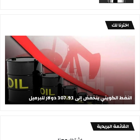
اخترنا لك
ا
ب
ل
ر
ن
م
ف
ي
ط
ل
ا
ا
ل
ل
ك
ن
و
ف
النفط الكويتي ينخفض إلى 107.91 دولار للبرميل
بر
ي
ط
ت
ا
ي
ل
ي
ك
ن
و
القائمة البريدية
خ
ي
ف
ت