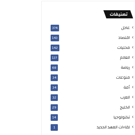
تصنيفات
عاجل
374
اقتصاد
143
محليات
142
العالم
137
رياضة
68
منوعات
34
أمة
34
العرب
32
الخليج
29
تكنولوجيا
14
لقاءات العهد الجديد
1