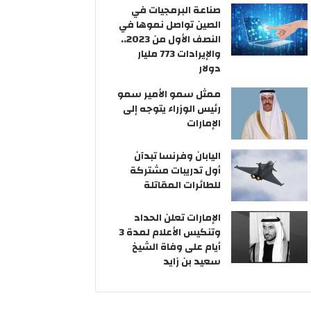
ر
ا
ت
صناعة البرمجيات في
و
ن
ص
الصين تواصل نموها في
ن
ي
ا
النصف الأول من 2023..
ي
ة
د
والإيرادات 773 مليار
ع
ي
دولار
ل
ة
ممثل سمو الأمير سمو
ى
رئيس الوزراء يتوجه إلى
أ
الإمارات
ج
ن
د
اليابان وفرنسا تبدآن
ة
أول تدريبات مشتركة
ا
للطائرات المقاتلة
ل
م
الإمارات تعلن الحداد
ب
وتنكيس الأعلام لمدة 3
ا
أيام على وفاة الشيخ
ح
سعيد بن زايد
ث
ا
ت