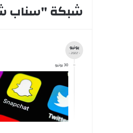
شبكة "سناب شا
يونيو
- 2022 -
30 يونيو