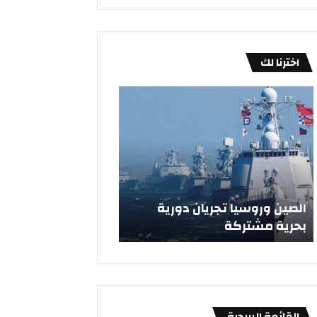
اخترنا لك
ا
«
ل
ا
ص
ل
ي
ت
ن
ج
و
ا
ر
ر
و
ة
الصين وروسيا تجريان دورية
«التجارة» تحظر العوا
س
»
بحرية مشتركة
المعدلة
ي
ت
ا
ح
ت
ظ
ج
ر
ر
ا
ي
ل
القائمة البريدية
ا
ع