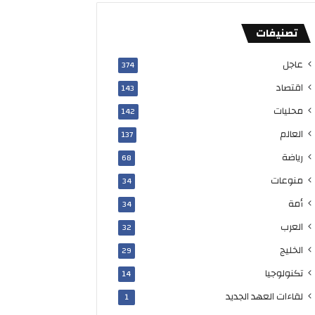
تصنيفات
عاجل
374
اقتصاد
143
محليات
142
العالم
137
رياضة
68
منوعات
34
أمة
34
العرب
32
الخليج
29
تكنولوجيا
14
لقاءات العهد الجديد
1