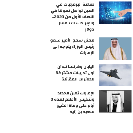
ر
صناعة البرمجيات في
و
الصين تواصل نموها في
ن
النصف الأول من 2023..
ي
والإيرادات 773 مليار
دولار
ممثل سمو الأمير سمو
رئيس الوزراء يتوجه إلى
الإمارات
اليابان وفرنسا تبدآن
أول تدريبات مشتركة
للطائرات المقاتلة
الإمارات تعلن الحداد
وتنكيس الأعلام لمدة 3
أيام على وفاة الشيخ
سعيد بن زايد