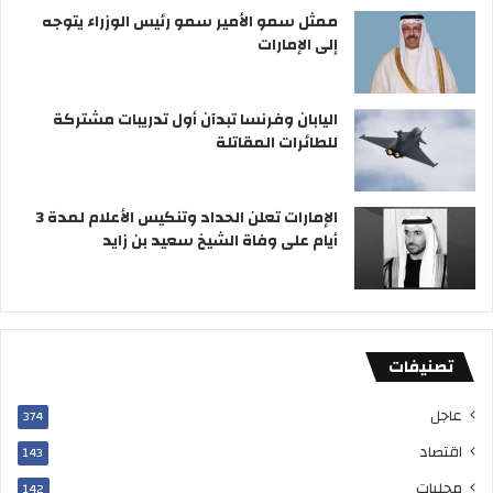
ن
ممثل سمو الأمير سمو رئيس الوزراء يتوجه
ا
ي
ي
إلى الإمارات
م
ر
ع
ت
ل
ف
ى
ع
اليابان وفرنسا تبدآن أول تدريبات مشتركة
و
إ
للطائرات المقاتلة
ف
ل
ا
ى
ة
0
الإمارات تعلن الحداد وتنكيس الأعلام لمدة 3
ا
.
أيام على وفاة الشيخ سعيد بن زايد
ل
3
ش
1
ي
7
خ
س
تصنيفات
ع
ي
د
عاجل
374
ب
اقتصاد
143
ن
ز
محليات
142