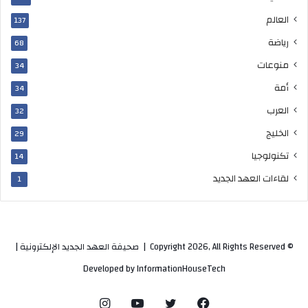
ا
العالم
137
ي
د
رياضة
68
منوعات
34
أمة
34
العرب
32
الخليج
29
تكنولوجيا
14
لقاءات العهد الجديد
1
© Copyright 2026, All Rights Reserved |
صحيفة العهد الجديد الإلكترونية
|
Developed by
InformationHouseTech
فيسبوك
تويتر
يوتيوب
انستقرام