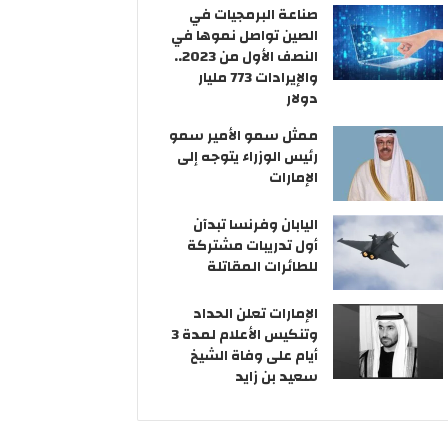
ر
ي
ن
صناعة البرمجيات في
و
ق
و
الصين تواصل نموها في
ن
ب
ي
النصف الأول من 2023..
ي
ش
ة
والإيرادات 773 مليار
ب
ي
دولار
ه
س
ممثل سمو الأمير سمو
ة
ه
رئيس الوزراء يتوجه إلى
ت
م
الإمارات
ب
ف
ي
ي
ي
ت
اليابان وفرنسا تبدآن
ض
ح
أول تدريبات مشتركة
أ
ق
للطائرات المقاتلة
م
ي
و
ق
الإمارات تعلن الحداد
ا
خ
وتنكيس الأعلام لمدة 3
ل
ط
أيام على وفاة الشيخ
ة
سعيد بن زايد
ا
ل
ك