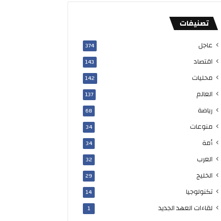
و
ي
تصنيفات
ت
2
0
عاجل
374
3
اقتصاد
143
5
محليات
142
العالم
137
رياضة
68
منوعات
34
أمة
34
العرب
32
الخليج
29
تكنولوجيا
14
لقاءات العهد الجديد
1