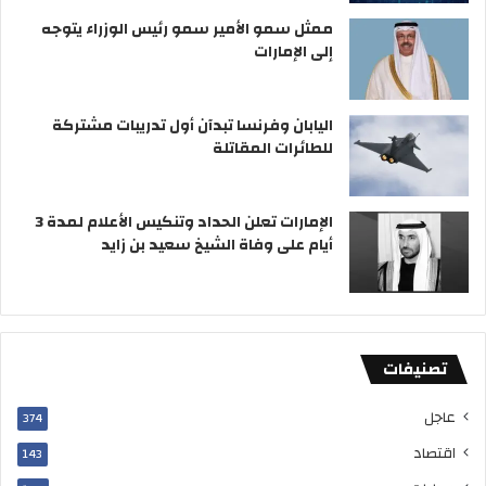
ل
و
ن
ممثل سمو الأمير سمو رئيس الوزراء يتوجه
إ
ا
ي
إلى الإمارات
ح
ت
ل
ي
ا
ا
ل
ب
اليابان وفرنسا تبدآن أول تدريبات مشتركة
ا
م
للطائرات المقاتلة
ل
ن
س
ا
ل
س
الإمارات تعلن الحداد وتنكيس الأعلام لمدة 3
ا
ب
أيام على وفاة الشيخ سعيد بن زايد
م
ة
ا
ل
ع
ي
تصنيفات
د
ا
عاجل
ل
374
و
اقتصاد
143
ط
ن