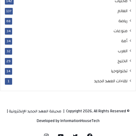
محليات
142
ي
العالم
137
ل
ب
رياضة
68
ل
منوعات
34
ا
د
أمة
34
ه
العرب
32
الخليج
29
تكنولوجيا
14
لقاءات العهد الجديد
1
© Copyright 2026, All Rights Reserved |
صحيفة العهد الجديد الإلكترونية
|
Developed by
InformationHouseTech
فيسبوك
تويتر
يوتيوب
انستقرام