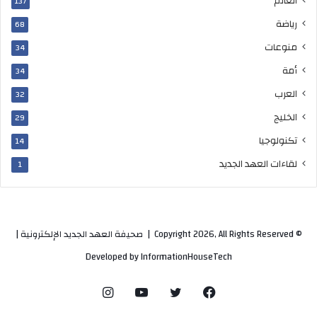
العالم
137
ل
ك
رياضة
68
ب
منوعات
ي
34
ر
أمة
34
العرب
32
الخليج
29
تكنولوجيا
14
لقاءات العهد الجديد
1
© Copyright 2026, All Rights Reserved |
صحيفة العهد الجديد الإلكترونية
|
Developed by
InformationHouseTech
فيسبوك
تويتر
يوتيوب
انستقرام