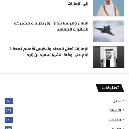
إلى الإمارات
س
ه
ت
ز
ث
ت
م
ا
اليابان وفرنسا تبدآن أول تدريبات مشتركة
ا
ل
للطائرات المقاتلة
ر
ك
ي
و
ة
ي
الإمارات تعلن الحداد وتنكيس الأعلام لمدة 3
ب
ت
أيام على وفاة الشيخ سعيد بن زايد
م
ح
ا
ف
ظ
تصنيفات
ة
م
ب
عاجل
374
ا
اقتصاد
143
ر
ك
محليات
142
ا