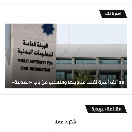
اخترنا لك
1
ا
8
ل
أ
ذ
ل
ه
ف
ب
أ
ي
س
ت
ر
ر
ة
ا
18 ألف أسرة نقلت عناوينها والتلاعب من باب «المدنية»
ا
ن
ج
ق
ع
ل
م
ت
ع
ع
ص
القائمة البريدية
ن
ع
ا
و
اشترك معنا
و
د
ي
ا