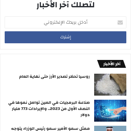
لتصلك آخر الأخبار
ن
ل
ه
د
ا
و
أ
و
ل
د
ا
ا
خ
ل
ر
ل
ت
ب
ل
ر
ا
ي
ع
د
آخر الأخبار
ب
ك
م
ا
روسيا تحظر تصدير الأرز حتى نهاية العام
ن
ل
ب
إ
ا
ل
ب
ك
صناعة البرمجيات في الصين تواصل نموها في
«
ت
النصف الأول من 2023.. والإيرادات 773 مليار
ا
ر
دولار
ل
و
م
ن
ممثل سمو الأمير سمو رئيس الوزراء يتوجه
د
ي