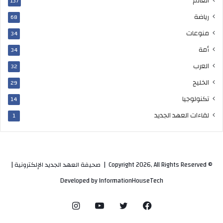
العالم
137
رياضة
68
منوعات
34
أمة
34
العرب
32
الخليج
29
تكنولوجيا
14
لقاءات العهد الجديد
1
© Copyright 2026, All Rights Reserved |
صحيفة العهد الجديد الإلكترونية
|
Developed by
InformationHouseTech
فيسبوك
تويتر
يوتيوب
انستقرام