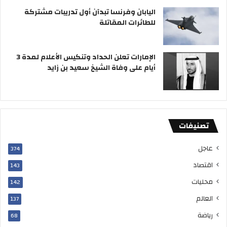
ى
ة
اليابان وفرنسا تبدآن أول تدريبات مشتركة
و
ب
للطائرات المقاتلة
ف
م
ا
ن
ة
ا
الإمارات تعلن الحداد وتنكيس الأعلام لمدة 3
ا
س
أيام على وفاة الشيخ سعيد بن زايد
ل
ب
ش
ة
ي
ع
خ
ي
س
د
تصنيفات
ع
ا
ي
ل
د
عاجل
أ
374
ب
ض
اقتصاد
143
ن
ح
ز
ى
محليات
142
ا
العالم
137
ي
د
رياضة
68