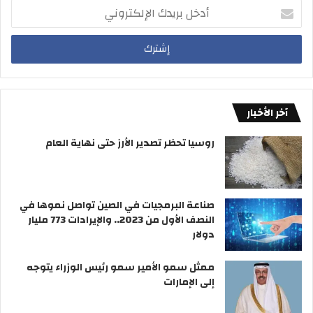
ا
ا
أ
ج
ل
د
م
ح
خ
ة
ر
ل
ع
ا
ب
ن
ر
ر
أ
ة
ي
م
د
آخر الأخبار
ط
ك
ا
ا
روسيا تحظر تصدير الأرز حتى نهاية العام
ر
ل
غ
إ
ز
ل
ي
ك
صناعة البرمجيات في الصين تواصل نموها في
ر
ت
النصف الأول من 2023.. والإيرادات 773 مليار
ة
ر
دولار
و
ن
ممثل سمو الأمير سمو رئيس الوزراء يتوجه
ي
إلى الإمارات