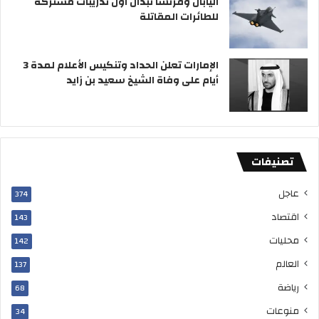
اليابان وفرنسا تبدآن أول تدريبات مشتركة
و
م
للطائرات المقاتلة
ل
ض
م
»
ي
الإمارات تعلن الحداد وتنكيس الأعلام لمدة 3
ص
أيام على وفاة الشيخ سعيد بن زايد
ل
ن
ا
ش
ي
تصنيفات
ء
م
ن
عاجل
374
د
اقتصاد
143
ي
و
محليات
142
ا
العالم
137
ن
ا
رياضة
68
ل
منوعات
خ
34