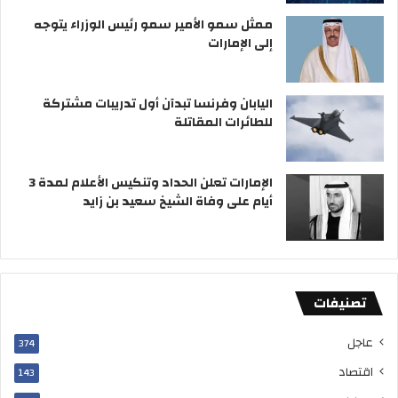
ا
ا
ن
ممثل سمو الأمير سمو رئيس الوزراء يتوجه
و
ل
ي
إلى الإمارات
ي
د
ا
و
ت
»
اليابان وفرنسا تبدآن أول تدريبات مشتركة
ف
للطائرات المقاتلة
ي
2
0
الإمارات تعلن الحداد وتنكيس الأعلام لمدة 3
2
أيام على وفاة الشيخ سعيد بن زايد
3
ب
ـ
8
م
تصنيفات
ل
ي
ا
عاجل
374
ر
اقتصاد
143
ا