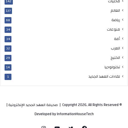
ت
محليات
142
د
العالم
137
و
ل
رياضة
68
ا
منوعات
ر
34
أمة
34
العرب
32
الخليج
29
تكنولوجيا
14
لقاءات العهد الجديد
1
© Copyright 2026, All Rights Reserved |
صحيفة العهد الجديد الإلكترونية
|
Developed by
InformationHouseTech