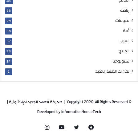
العالم
137
رياضة
68
منوعات
34
أمة
34
العرب
32
الخليج
29
تكنولوجيا
14
لقاءات العهد الجديد
1
© Copyright 2026, All Rights Reserved |
صحيفة العهد الجديد الإلكترونية
|
Developed by
InformationHouseTech
فيسبوك
تويتر
يوتيوب
انستقرام