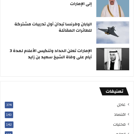
إلى الإمارات
6
ب
2
ر
1
ا
6
ل
اليابان وفرنسا تبدآن أول تدريبات مشتركة
ح
ص
للطائرات المقاتلة
ا
ب
ج
ا
اً
ح
الإمارات تعلن الحداد وتنكيس الأعلام لمدة 3
أيام على وفاة الشيخ سعيد بن زايد
تصنيفات
عاجل
374
اقتصاد
143
محليات
142