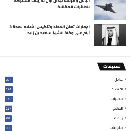
اليابان وفرنسا تبدآن أول تدريبات مشتركة
م
ل
للطائرات المقاتلة
إ
د
ا
الإمارات تعلن الحداد وتنكيس الأعلام لمدة 3
ر
أيام على وفاة الشيخ سعيد بن زايد
ة
أ
م
ن
ا
تصنيفات
ل
م
عاجل
ع
374
ل
اقتصاد
143
و
م
محليات
142
ا
العالم
137
ت
رياضة
68
منوعات
34