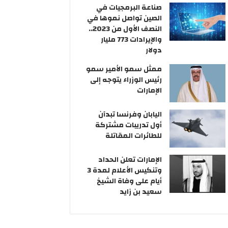
ر
ا
ن
صناعة البرمجيات في
و
ب
د
الصين تواصل نموها في
ن
ا
و
النصف الأول من 2023..
ي
ت
ل
والإيرادات 773 مليار
ع
ة
دولار
ل
ا
ممثل سمو الأمير سمو
ى
ل
رئيس الوزراء يتوجه إلى
ا
ك
الإمارات
ل
و
أ
ي
ر
ت
اليابان وفرنسا تبدآن
ض
و
أول تدريبات مشتركة
ا
للطائرات المقاتلة
ل
ا
الإمارات تعلن الحداد
م
وتنكيس الأعلام لمدة 3
م
أيام على وفاة الشيخ
ا
سعيد بن زايد
ل
م
ت