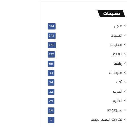
ح
د
تصنيفات
ة
عاجل
374
اقتصاد
143
محليات
142
العالم
137
رياضة
68
منوعات
34
أمة
34
العرب
32
الخليج
29
تكنولوجيا
14
لقاءات العهد الجديد
1