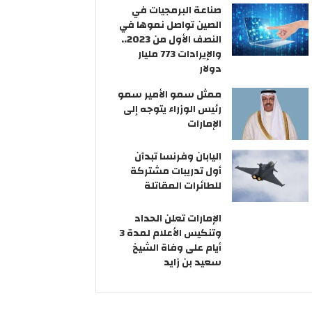
ر
ج
م
صناعة البرمجيات في
و
ت
ر
الصين تواصل نموها في
ن
م
ا
النصف الأول من 2023..
ي
ا
ر
والإيرادات 773 مليار
ع
ا
دولار
«
ل
ممثل سمو الأمير سمو
س
ت
رئيس الوزراء يتوجه إلى
ن
ع
الإمارات
ي
ا
»
و
ي
ن
اليابان وفرنسا تبدآن
ب
ف
أول تدريبات مشتركة
ح
ي
للطائرات المقاتلة
ث
ا
ا
ل
الإمارات تعلن الحداد
ل
م
وتنكيس الأعلام لمدة 3
ر
ج
أيام على وفاة الشيخ
ئ
ا
سعيد بن زايد
ا
ل
س
ا
ة
ت