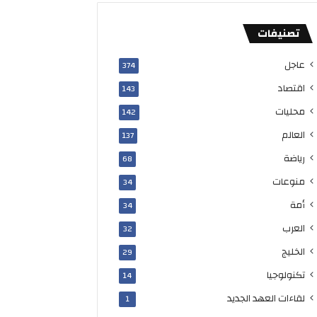
ك
ا
تصنيفات
ف
ة
عاجل
374
اقتصاد
143
محليات
142
العالم
137
رياضة
68
منوعات
34
أمة
34
العرب
32
الخليج
29
تكنولوجيا
14
لقاءات العهد الجديد
1