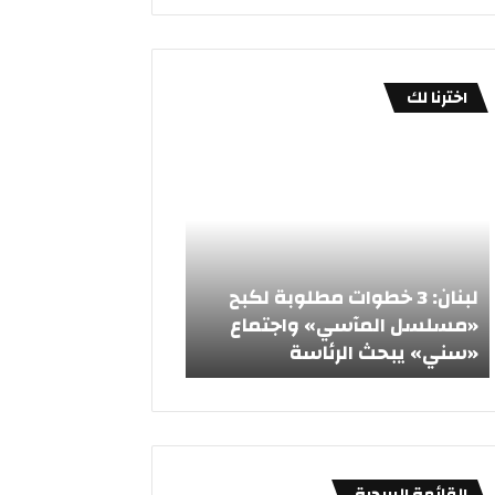
اخترنا لك
ل
ت
ب
أ
ن
ك
ا
ي
ن
د
«
:
3
أ
لبنان: 3 خطوات مطلوبة لكبح
تأكيد «أردني – سع
خ
ر
«مسلسل المآسي» واجتماع
العمل المشترك واست
ط
د
«سني» يبحث الرئاسة
التعاون في المجالات
و
ن
ا
ي
ت
–
م
س
ط
ع
ل
و
القائمة البريدية
و
د