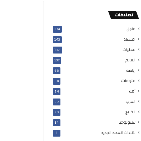
تصنيفات
عاجل
374
اقتصاد
143
محليات
142
العالم
137
رياضة
68
منوعات
34
أمة
34
العرب
32
الخليج
29
تكنولوجيا
14
لقاءات العهد الجديد
1