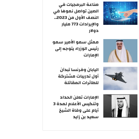
ر
ف
صناعة البرمجيات في
و
ص
الصين تواصل نموها في
ن
ل
النصف الأول من 2023..
ي
ش
والإيرادات 773 مليار
ر
دولار
ق
ممثل سمو الأمير سمو
أ
رئيس الوزراء يتوجه إلى
و
الإمارات
ك
ر
ا
اليابان وفرنسا تبدآن
ن
أول تدريبات مشتركة
ي
للطائرات المقاتلة
ا
الإمارات تعلن الحداد
وتنكيس الأعلام لمدة 3
أيام على وفاة الشيخ
سعيد بن زايد