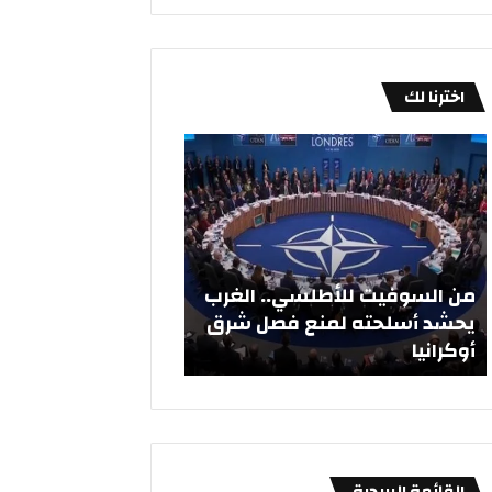
اخترنا لك
م
«
ن
ا
ا
ل
ل
إ
س
ط
و
ف
ف
ا
من السوفيت للأطلسي.. الغرب
ي
ء
يحشد أسلحته لمنع فصل شرق
«الإطفاء» تفتتح مركزا
ت
»
أوكرانيا
في «المطلاع»
ل
ت
ل
ف
أ
ت
ط
ت
ل
ح
س
م
القائمة البريدية
ي
ر