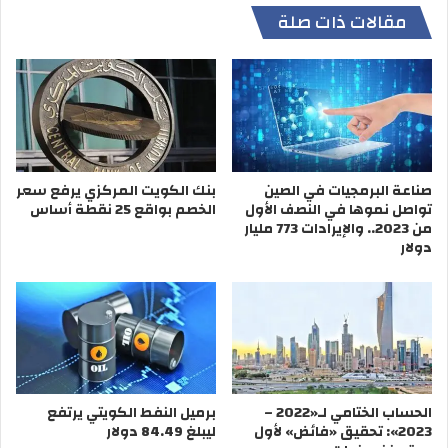
مقالات ذات صلة
صناعة البرمجيات في الصين
بنك الكويت المركزي يرفع سعر
تواصل نموها في النصف الأول
الخصم بواقع 25 نقطة أساس
من 2023.. والإيرادات 773 مليار
دولار
الحساب الختامي لـ«2022 –
برميل النفط الكويتي يرتفع
2023»: تحقيق «فائض» لأول
ليبلغ 84.49 دولار