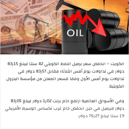
الكويت – انخفض سعر برميل النفط الكويتي 42 سنتا ليبلغ 15ر83
دولار في تداولات يوم أمس الثلاثاء مقابل 57ر83 دولار في
تداولات يوم أمس الأول وفقا للسعر المعلن من مؤسسة البترول
الكويتية.
وفي الأسواق العالمية ارتفع خام برنت 02ر1 دولار ليبلغ 05ر83
دولار للبرميل في حين انخفض خام غرب تكساس الوسيط الأمريكي
19 سنتا ليبلغ 27ر76 دولار.