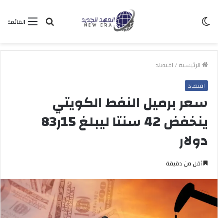
الوضع
بحث
القائمة
المظلم
عن
الرئيسية
/
اقتصاد
اقتصاد
سعر برميل النفط الكويتي
ينخفض 42 سنتا ليبلغ 15ر83
دولار
أقل من دقيقة