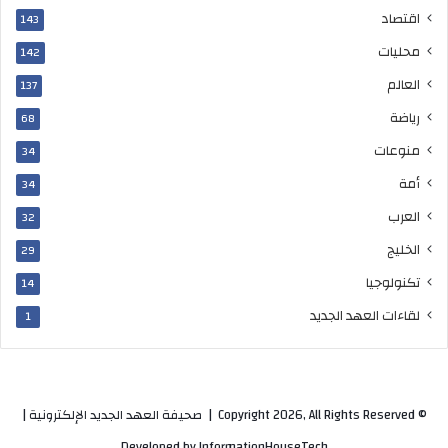
اقتصاد
143
محليات
142
العالم
137
رياضة
68
منوعات
34
أمة
34
العرب
32
الخليج
29
تكنولوجيا
14
لقاءات العهد الجديد
1
© Copyright 2026, All Rights Reserved |
صحيفة العهد الجديد الإلكترونية
|
Developed by
InformationHouseTech