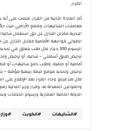
القرار.
أما المادة الثانية من القرار، فنصت على أنه 
بورصة
الطولي للواجهة الأمامية مقابل التنازل عن
الكويت
الرسوم 300 دينار لكل طلب يتعلق في 
تغلق
ترخيص طريق أسفلتي – شاليه، أو ترخيص وتح
تعاملاتها
على
ارتفاع
المؤشر
بورصة الكو
العام
14ر23
نقطة
نقطة
الدولة الخاصة العقارية ورسوم الخدمات وبن
الشاليهات
الكويت
وزار