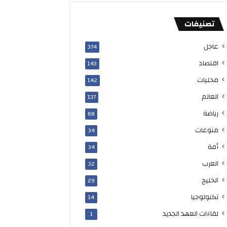
تصنيفات
عاجل
374
اقتصاد
143
محليات
142
العالم
137
رياضة
68
منوعات
34
أمة
34
العرب
32
الخليج
29
تكنولوجيا
14
لقاءات العهد الجديد
1