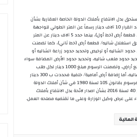
يستحق بدل الانتفاع بأملاك الدولة الخاصة العقارية بشأن
معاملات الشاليهات وقطع الأراضي حيث حدّد القرار 10 آلاف دينار رسماً عن المتر الطولي للواجهة
البحرية مقابل التنازل عن حق استغلال شاليه/ قطعة أرض (خط أول)، بينما حدد 5 آلاف دينار عن المتر
مدرب
 حق استغلال شاليه/ قطعة أرض (خط ثاني)، كما تضمنت
بايرن
تحديد حدود الشاليه أو ترخيص وتحديد حدود زراعة الشاليه أو
يتحدث
ديد حدود ملعب شاليه، وتحديد حدود الأرض المضافة سواء
عن
“جنون
أمامية أو خلفية، وطلب دمج شاليهات أو قطع أراضٍ، وتضمنت الرسوم مبلغ 1000 دينار لكل طلب
برشلونة”:
ترخيص وتحديد موقع خيمة ربيعية مؤقتة – شاليه، أما إضافة أرض أمامية/ خلفية فحددت ب 300 دينار
من
يت تغلق تعاملاتها
لكل متر مربع. وجاء القرار بعد الإطلاع على المرسوم بقانون 105 لسنة 1980 في شأن أملاك الدولة
أين
على ارتفاع المؤشر العام 14ر23
مدرب بايرن يتحدث عن “جنون
والقوانين المعدلة له، وقرار وزير المالية رقم 40 لسنة 2016 بشأن اصدار لائحة بدل الانتفاع بأملاك
يأتون
برشلونة”: من أين يأتون بالمال؟
بالمال؟
اء على عرض وكيل الوزارة وعلى ما تقتضيه مصلحه العمل.
ة المالية