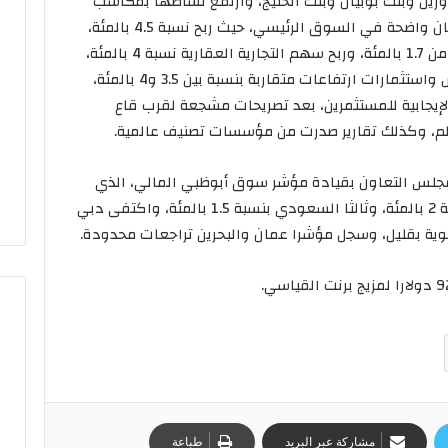
دولي وزين وبنك بوبيان وبنك الخليج، وارتفع نشاطها بمكاسب
دارت حول 2 بالمئة، وكانت أفضلية سهم أعيان واضحة في السوق الرئيسي، حيث ربح نسبة 4.5 بالمئة،
بينما اكتفى استهلاكية والصفاة بنمو باقل من 1.7 بالمئة، وربح سهم التجارية العقارية نسبة 4 بالمئة،
وسجلت أسهم عقارات الكويت وجي إف إتش واستثمارات ارتفاعات متقاربة بنسبة بين 3.5 و4 بالمئة،
الإيجابية للمستثمرين، بعد تصريحات مشجعة لقرب قاع
الم، وكذلك تقارير صدرت من مؤسسات تصنيف عالمية.
لس التعاون بقيادة مؤشر سوق أبوظبي المالي، الذي
زادت أرباحه على 3.5 بالمئة، ثم الكويتي بنسبة 2 بالمئة، وثالثا السعودي بنسبة 1.5 بالمئة، واكتفى دبي
مشاركة عبر البريد
طباعة