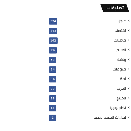
تصنيفات
عاجل
374
اقتصاد
143
محليات
142
العالم
137
رياضة
68
منوعات
34
أمة
34
العرب
32
الخليج
29
تكنولوجيا
14
لقاءات العهد الجديد
1