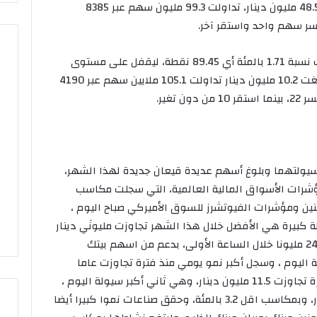
مستوى 7929.34 نقطة بسيولة كبيرة بلغت 48.5 مليون دينار، تداولت 99.3 مليون سهم عبر 8385
وكانت مكاسب السوق الرئيسي أقل، وبلغت نسبة 1.71 بالمئة أي 89.45 نقطة، ليقفل على مستوى
5327.84 نقطة بسيولة ضعف سيولته أمس بلغت 10.2 مليون دينار تداولت 105.1 ملايين سهم عبر 4190
اللجنة
الأولمبية
الكويتية..دور
محوري
في
تطوير
اللجنة الأولمبية الكويتية..دور
ع سيولتهما وبلوغ أسهم عديدة قيعان جديدة لهذا الشهر،
الحركة
المال تلغي إدراج
محوري في تطوير الحركة
مؤشرات الأسواق المالية العالمية، التي سجلت مكاسب
الرياضية
الخليج العقارية من
الرياضية محليا لأكثر من ستة
محليا
ثنين ومؤشرات الفيوتشرز للسوق الأميركي صباح اليوم ،
يت
عقود
لأكثر
 كبيرة هي الأفضل خلال هذا الشهر تجاوزت مليونَي دينار
من
خلال الافتتاح، ثم تصاعدت تدريجيا حتى بلغت 24 مليونا خلال الساعة الأولى، بدعم من اسهم بيتك
ستة
ق حاجز 700 فلس بسهولة اليوم ، وسجل أكبر نمو يومي منذ فترة تجاوزت عاما
عقود
تقريبا، حيث ربح نسبة 6.9 بالمئة، بسيولة كبيرة تجاوزت 11.5 مليون دينار، وهي ثاني أكبر سيولة اليوم ،
بعد بيتك الذي بلغت سيولته 16.6 مليون دينار، وبمكاسب اقل 3.2 بالمئة، وحقق صناعات نموا كبيرا أيضا