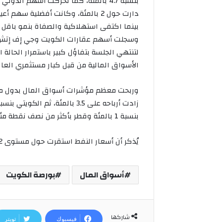
بنسبة 4.7 بالمئة، كما تحركت أسهم ال
لتنتهي الجلسة بتفاؤل كبير باستمرار الحالة 
الأسواق المالية من قبل كبار مستثمري الع
وربحت معظم مؤشرات أسواق المال بدول مج
بنسبة 1 بالمئة وقطر بأكثر من نصف نقطة مئوية بقليل، وسجل مؤشرا عمان والبحرين تراجعات محدودة.
يُذكر أن أسعار النفط استقرت حول مستوى 92 دولارا لمزيج برنت القياسي.
أسواق المال
بورصة الكويت
شاركها
فيسبوك
تويتر