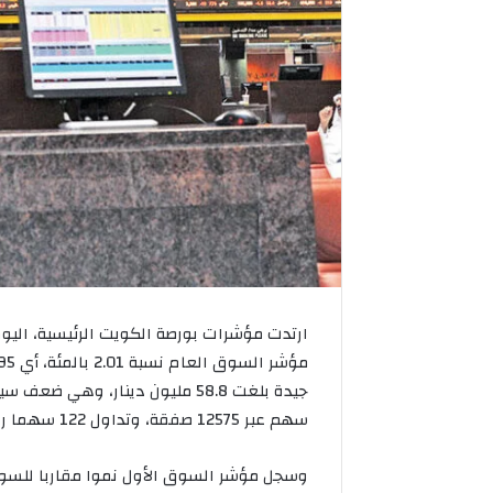
ارتدت مؤشرات بورصة الكويت الرئيسية، الي
سهم عبر 12575 صفقة، وتداول 122 سهما ربح منها 88 وخسر 23 بينما استقر 11 دون تغير.