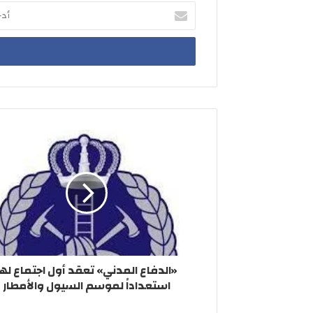
أدخل
بريدك
الإلكتروني
«الدفاع المدني» تعقد أول اجتماع لها
استعداداً لموسم السيول والأمطار