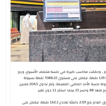
وم ، وحققت مكاسب كبيرة في جلسة منتصف الأسبوع، وربح
مؤشر السوق العام نسبة 2.01 بالمئة، أي 139.95 نقطة، ليقفل على مستوى 7088.22 نقطة بسيولة
جيدة بلغت 58.8 مليون دينار، وهي ضعف سيولة جلسة الأحد الماضي الضعيفة، وتم تداول 204.5 ملايين
وسجل مؤشر السوق الأول نموا مقاربا للسوق العام بلغ 2.09 بالمئة تعادل 162.3 نقطة، ليقفل على