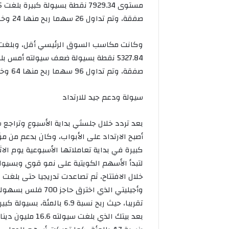
صفقة، وتم تداول 26 سهما ربح منها 24 وخسر سهم واحد واستقر آخر.
هيئة
صفقة، وتم تداول 96 سهما ربح منها 64 وخسر 22، بينما استقر 10 من دون تغير.
أسواق
المال
تلغي
سيولة ودعم جيد للارتداد
إدراج
أسهم
بعد تردد خلال جلستَي بداية الأسبوع وتراج
أجوان
هيئة أسواق 
أصبح الارتداد على الأبواب، وكان بدعم من 
الخليج
أسهم أجوان 
العقارية
كبيرة في بداية تعاملاتها الأسبوعية يوم الا
بورصة الكو
من
لتبدأ الأسهم الكويتية على نمو قوي وبسيولة
بورصة
الكويت
وأجيليتي الذي اختر