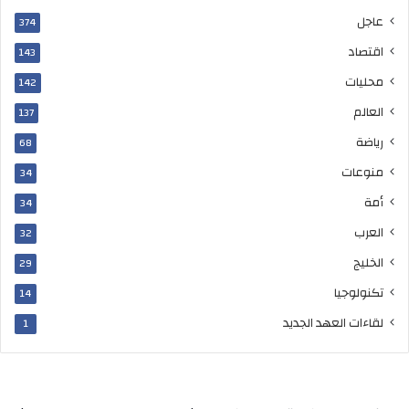
عاجل
374
اقتصاد
143
محليات
142
العالم
137
رياضة
68
منوعات
34
أمة
34
العرب
32
الخليج
29
تكنولوجيا
14
لقاءات العهد الجديد
1