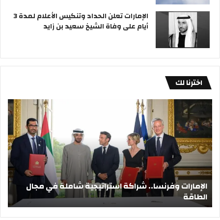
الإمارات تعلن الحداد وتنكيس الأعلام لمدة 3
أيام على وفاة الشيخ سعيد بن زايد
اخترنا لك
الإمارات
«مو
وفرنسا..
تؤك
شراكة
تخل
استراتيجية
روس
شاملة
عن
في
سدا
مجال
ديو
الطاقة
الإمارات وفرنسا.. شراكة استراتيجية شاملة في مجال
الطاقة
«