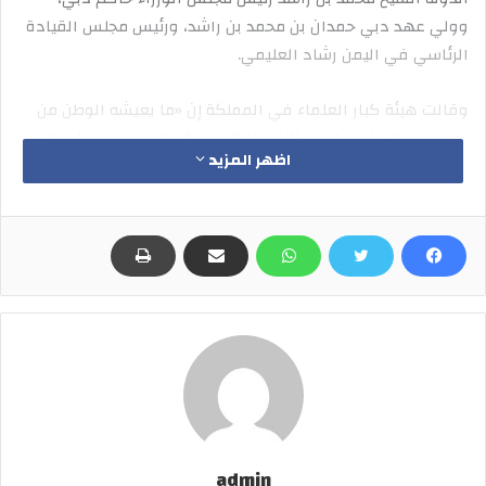
وولي عهد دبي حمدان بن محمد بن راشد، ورئيس مجلس القيادة
الرئاسي في اليمن رشاد العليمي.
وقالت هيئة كبار العلماء في المملكة إن «ما يعيشه الوطن من
تقدم ونماء وازدهار ومكانة دولية مرموقة هو نتيجة عمل ولي
اظهر المزيد
العهد الدؤوب ورؤيته الثاقبة»، مضيفة أن «الثقة الملكية الكريمة
من لدن خادم الحرمين الشريفين في ولي عهده الأمين تأتي معززة
لما يتمتع به من إخلاص وتفان وعمل دؤوب ورؤية ثاقبة في خدمة
دينه ومليكه ووطنه».
كما أصدرت منظمة التعاون الإسلامي تهنئة لولي العهد بمناسبة
صدور الأمر الملكي بأن يكون رئيساً لمجلس الوزراء، كما تقدم
أمراء المناطق بالتهنئة للامير محمد.وكان خادم الحرمين الشريفين،
الملك سلمان بن عبدالعزيز، أصدر أمس الأول، أمراً ملكياً قضى
بتعيين الأمير محمد بن سلمان رئيساً لمجلس الوزراء «استثناءً من
حكم المادة السادسة والخمسين من النظام الأساسي للحكم،
ومن الأحكام ذات الصلة الواردة في نظام مجلس الوزراء»، كما
admin