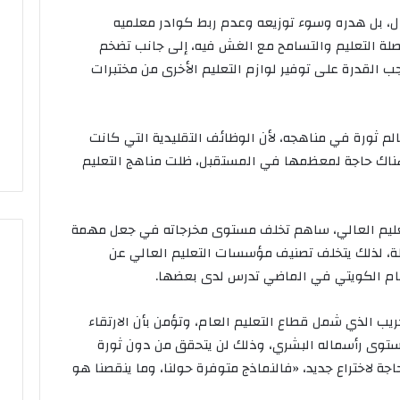
ل، بل هدره وسوء توزيعه وعدم ربط كوادر معلميه
اصلة التعليم والتسامح مع الغش فيه، إلى جانب تضخم
ب القدرة على توفير لوازم التعليم الأخرى من مختبرات
لم ثورة في مناهجه، لأن الوظائف التقليدية التي كانت
هناك حاجة لمعظمها في المستقبل، ظلت مناهج التعليم
تعليم العالي، ساهم تخلف مستوى مخرجاته في جعل مهمة
لة، لذلك يتخلف تصنيف مؤسسات التعليم العالي عن
عام الكويتي في الماضي تدرس لدى بعضها.
يب الذي شمل قطاع التعليم العام، وتؤمن بأن الارتقاء
مستوى رأسماله البشري، وذلك لن يتحقق من دون ثورة
جة لاختراع جديد، «فالنماذج متوفرة حولنا، وما ينقصنا هو