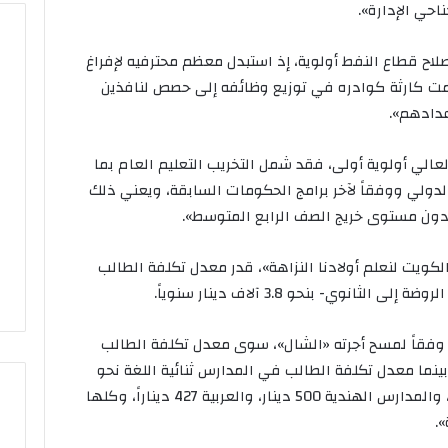
ناحي الإدارة».
لاح قطاع النفط أولوية، إذ استبدل معظم محترفيه لإفراغ
همت كارثة كوادره في توزيع وظائفه إلى حصص لنافذين
وزير
الدفاع
عدادهم».
يوجه
بفتح
عالي أولوية أولى، فقد شمل التخريب التعليم العام بما
باب
ت وفقاً للبنك الدولي ووفقاً لآخر برامج الحكومات السابقة، ويعني ذلك
التسجيل
وزير الدفاع يوجه بفتح باب
ة دون مستوى خريج الصف الرابع المتوسط».
في
التسجيل في كلية علي الصباح
كلية
نجمة البحريني في
العسكرية لجميع التخصصات
علي
كويت لنعلم أولادنا النزاهة»، قدر معدل تكلفة الطالب
ية اليد» اليوم
الجامعية
الصباح
نوي- بنحو 3.8 آلاف دينار سنوياً.
العسكرية
لجميع
التخصصات
 وفقاً لمسح أجرته «الشال»، سوى معدل تكلفة الطالب
الجامعية
كية البالغ 3.9 آلاف دينار، بينما معدل تكلفة الطالب في المدارس ثنائية اللغة نحو
2.9 ألف، ومعدل المدارس البريطانية 2.6 ألف، والمدارس الهندية 500 دينار، والعربية 427 ديناراً، وكلها
.