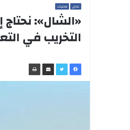
عاجل
محليات
«الشال»: نحتاج 
التخريب في التع
فيسبوك
تويتر
مشاركة عبر البريد
طباعة