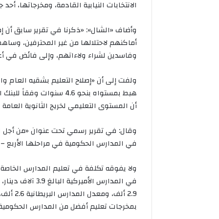
الانتخابات النيابية القادمة، ومخرجاتها، أحد ج
وأضاف «الشال»: «ذكرنا في تقرير سابق أن إص
أماكنهم لاحتلالها من غير المحترفين، وسا
الكويت
والنجمة
وفاسدين لشراء ولاءاتهم، وإلى فائض في أ
البحريني
في
ولفت إلى أن «إصلاح التعليم بشقيه العام وال
نهائي
هبط بمستواه بنحو 4.6 سنوا
«آسيوية
أن المستوى التعليمي لخريج الثانوية العام
اليد»
اليوم
الكويت وال
وقال: في تقرير رسمي تحت عنوان «من أجل ال
نهائي «آسيو
في المدارس الحكومية في مراحلها الأربع – الروضة إلى الثا
ولا يفوقه تكلفة في تعليم المدارس الخاصة
في المدارس الأمير
بمخرجات تعليم أفضل من المدارس الحكومية»