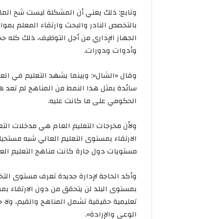
وتابع: ذلك يعني أن المشكلة ليست شح الما
بالتخصص النادر والبحث وارتقاء المعلم بمو
الجهاز الإداري من أجل التوظيف، ذلك كله حج
وأدوات ودورات.
وقال «الشال»: وبينما يشهد التعليم في العا
سائدة بمثل هذا النمط من المناهج لم تعد 
الحكومي على ما كانت عليه.
ولأن مخرجات التعليم العام هي مدخلات ال
الارتقاء بمستوى التعليم العالي شبه مستحي
مستويات دول جارة كانت مناهج التعليم ال
وأكد الحاجة لإدارة جديدة تعرف مستوى التخر
بمستوى البلد لن يتحقق من دون الارتقاء ب
تعليمية حقيقية تشمل المناهج والقيم، ولا حا
الوعي والإرادة».