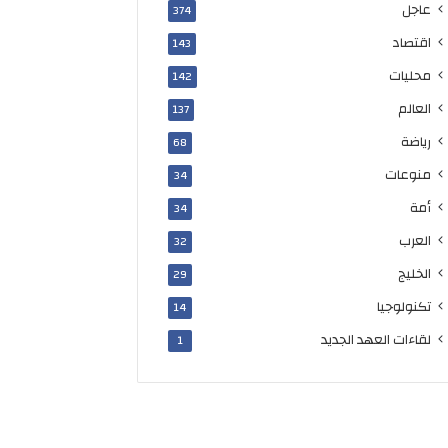
عاجل
374
اقتصاد
143
محليات
142
العالم
137
رياضة
68
منوعات
34
أمة
34
العرب
32
الخليج
29
تكنولوجيا
14
لقاءات العهد الجديد
1