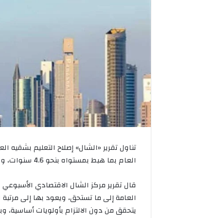
تناول تقرير «الشال» إصلاح التعليم بشقيه الع
العام بما هبط بمستواه بنحو 4.6 سنوات، وفقاً للبنك الدولي ولآخر برامج الحكومات السابقة.
قال تقرير مركز الشال الاقتصادي الأسبوعي «ن
العامة إلى ما تستحق، ويعود بها إلى مرتبة ا
يتحقق من دون الالتزام بأولويات أساسية، و