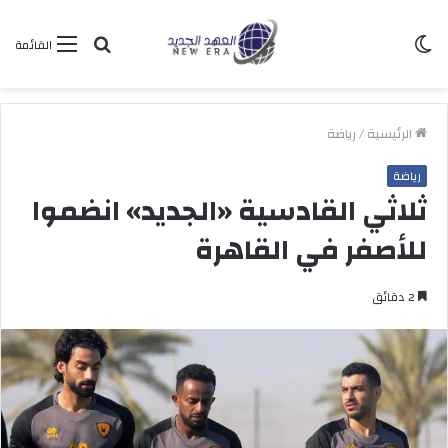
الوضع
بحث
القائمة
المظلم
عن
الرئيسية
/
رياضة
رياضة
ثلاثي القادسية «الجديد» انضموا
للأصفر في القاهرة
2 دقائق