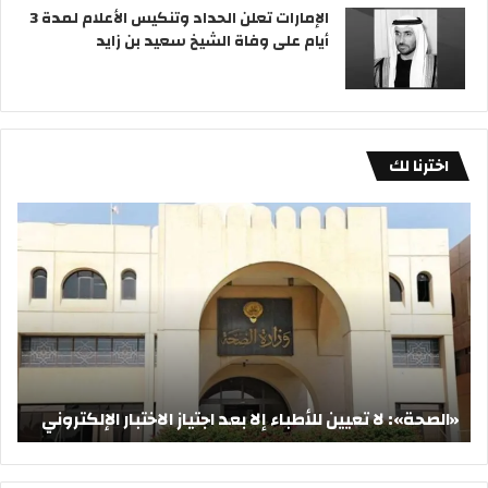
الإمارات تعلن الحداد وتنكيس الأعلام لمدة 3
أيام على وفاة الشيخ سعيد بن زايد
اخترنا لك
«الصحة»:
«أر
لا
الس
تعيين
تحق
للأطباء
أرباح
إلا
قيا
بعد
في
اجتياز
الرب
الاختبار
الثا
الإلكتروني
«الصحة»: لا تعيين للأطباء إلا بعد اجتياز الاختبار الإلكتروني
«