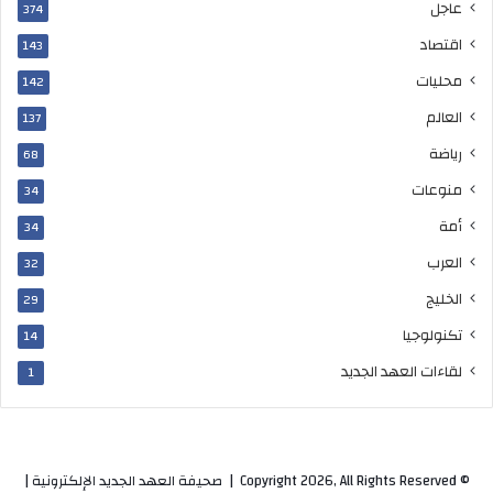
عاجل
374
اقتصاد
143
محليات
142
العالم
137
رياضة
68
منوعات
34
أمة
34
العرب
32
الخليج
29
تكنولوجيا
14
لقاءات العهد الجديد
1
© Copyright 2026, All Rights Reserved |
صحيفة العهد الجديد الإلكترونية
|