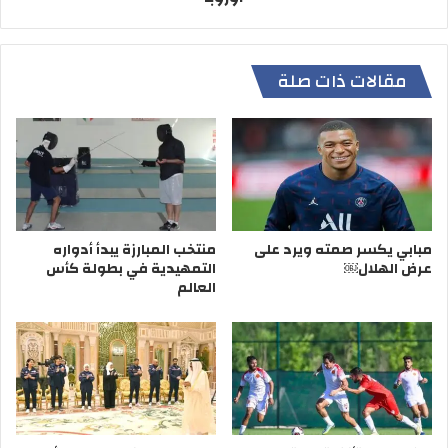
وفي سياق متصل غادر أمس فريق الشباب لكرة القدم، إلى مدينة
6 أكتوبر بالعاصمة القاهرة، للدخول هناك في معسكر مغلق
مقالات ذات صلة
لمدة 10 ايام، استعداداً لمنافسات الموسم الجديد.
وترأس الوفد عضو مجلس الإدارة، ورئيس جهاز الكرة جابر الزنكي،
على أن يخوض الفريق 3 مباريات ودية، يسعى من خلالها الجهاز
الفني بقيادة عيد سابج، الوصول للمستوى المطلوب قبل الدخول
في منافسات الموسم الجديد، إذ يتطلع أبناء الأحمدي للعودة
سريعاً للدوري الممتاز.
مبابي يكسر صمته ويرد على
منتخب المبارزة يبدأ أدواره
عرض الهلال￼
التمهيدية في بطولة كأس
العالم
الساحل يقدم صفقاته
وفي الساحل، قدمت إدارة النادي الصفقات الخمس الذين
استعان بهم الفريق الأول لكرة القدم، وهم البرازيلي ليوناردو دا
سيلفا، ومواطنه جيوفاني سيلفا، والفرنسي طارق عجون،
والتونسي حمزة بن عبده، والعماني حمد الحبسي.