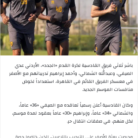
باشر ثلاثي فريق القادسية لكرة القدم «الجدد»، الأردني عدي
الصيفي، وعبدالله الشمالي، وأحمد إبراهيم تدريباتهم مع الأصفر
في معسكر الفريق القائم في القاهرة، استعداداً لخوض
منافسات الموسم الجديد.
وكان القادسية أعلن رسمياً تعاقده مع الصيفي «36» عاماً،
والشمالي «34» عاماً، وإبراهيم «30» عاماً بعقود لمدة موسم،
لكل منهم، في صفقات انتقال حر.
وحرصت بعثة الأصفر على الترحيب باللاعبين، الذين خاضوا حصة