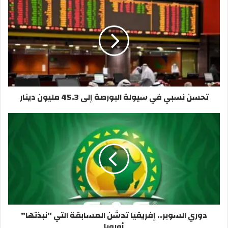
سولومون مينساه.
وعلى صعيد المباريات الودية يخوض فريق الفحيحيل اليوم أولى
مواجهاته الودية في معسكر تركيا، عندما يلتقي نادي هلال
القدس، عند السادسة مساء بتوقيت الكويت.
العربي يلتقي «القسنطيني» اليوم
تحسن نسبي في سيولة البورصة إلى 45.3 مليون دينار
يخوض فريق العربي لكرة القدم رابع مبارياته الودية خلال
معسكره الحالي في تونس، عندما يواجه اليوم نظيره شباب
القسنطيني الجزائري أحد أندية الدرجة الأولى في بلاده.
وينتظم الأخضر في معسكر تدريبي بمدينة طبرقة التونسية يستمر
حتى 12 الجاري، يستعد خلاله لانطلاق منافسات الموسم الكروي
الجديد، ولعب مباراة الدور نصف النهائي الغربي لكأس الاتحاد
الآسيوي أمام ضيفه السيب العماني 5 الجاري.
دوري السوبر.. إفريقيا تدشن المسابقة التي "نبذتها"
الشباب للقاهرة
أوروبا