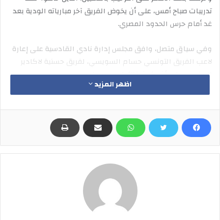
تدريبات صباح أمس، على أن يخوض الفريق آخر مبارياته الودية بعد
غد أمام حرس الحدود المصري.
وفي سياق متصل، وافق مجلس إدارة نادي القادسية على إعارة
لاعب الفريق التونسي حسام السويسي، لفريق حسنية لاكادير
المغربي، على أن يكون ذلك لموسم واحد.
اظهر المزيد
وثمن السويسي خطوة نادي القادسية لموافقته على انتقاله،
مشيداً بجمهور القادسية الذي قدم له كل الدعم في أصعب
الأوقات، معرباً عن أمله في العودة من جديد لصفوف الأصفر
وتقديم مستويات مميزة.
بدوره، قال الأردني عدي الصيفي، إنه يتطلع لتقديم الإضافة
المطلوبة للأصفر، مقدماً شكره لإدارة النادي، وللجهازين الفني
والإداري.
واستكمل القادسية قائمة اللاعبين المحترفين، بوجود الصيفي،